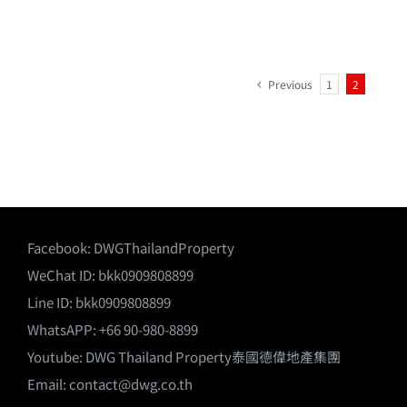
Previous
1
2
Facebook:
DWGThailandProperty
WeChat ID: bkk0909808899
Line ID: bkk0909808899
WhatsAPP: +66 90-980-8899
Youtube:
DWG Thailand Property泰國德偉地產集團
Email:
contact@dwg.co.th