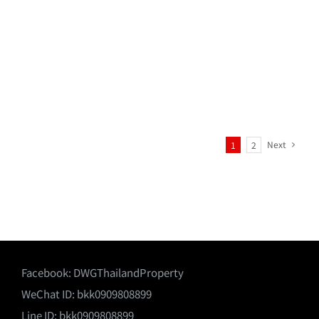
Next
1
2
Facebook:
DWGThailandProperty
WeChat ID: bkk0909808899
Line ID: bkk0909808899