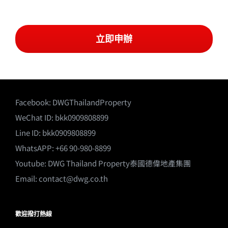
立即申辦
Facebook:
DWGThailandProperty
WeChat ID: bkk0909808899
Line ID: bkk0909808899
WhatsAPP: +66 90-980-8899
Youtube:
DWG Thailand Property泰國德偉地產集團
Email:
contact@dwg.co.th
歡迎撥打熱線