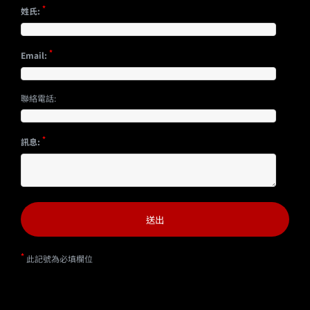
*
姓氏:
*
Email:
聯絡電話:
*
訊息:
*
此記號為必填欄位