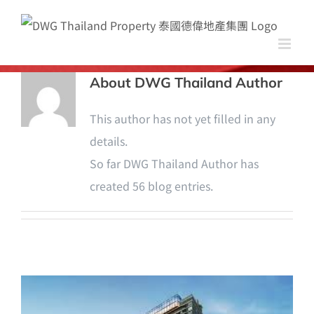
Skip
to
content
About
DWG Thailand Author
This author has not yet filled in any
details.
So far DWG Thailand Author has
created 56 blog entries.