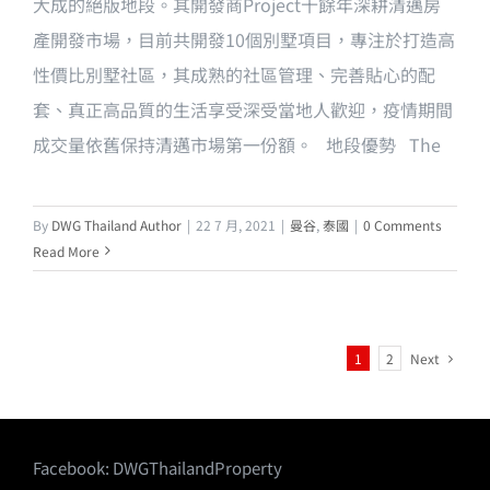
大成的絕版地段。其開發商Project十餘年深耕清邁房
產開發市場，目前共開發10個別墅項目，專注於打造高
性價比別墅社區，其成熟的社區管理、完善貼心的配
套、真正高品質的生活享受深受當地人歡迎，疫情期間
成交量依舊保持清邁市場第一份額。 地段優勢 The
By
DWG Thailand Author
|
22 7 月, 2021
|
曼谷
,
泰國
|
0 Comments
Read More
Next
1
2
Facebook:
DWGThailandProperty