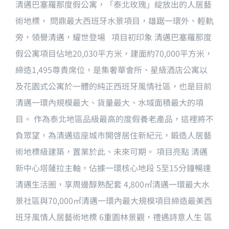
清邁巴塞羅那度假公寓，「泰北玫瑰」綻放出的人居藝
術地標， 問鼎最大西班牙水景項目，雄踞一環外、輕軌
旁，領譽清邁，耀世登場 項目初印象 清邁巴塞羅那度
假公寓項目佔地20,030平方米，建面約70,000平方米，
締造1,495尊貴席位，是集奢華會所、星級酒店公寓以
及花園式公寓於一體的純正西班牙風情社區，也是目前
清邁一環內規模最大、貨量最大、水域面積最大的項
目。 作為泰北地區品級最高的度假養老產品，這裡將不
負眾望，為清邁這座城市開啓居住新紀元，鍛造人居藝
術地標級建築，置業於此、未來可期。 項目亮點 清邁
新中心塔薩拉主軸，佔據一環核心地段 5至15分鐘暢達
清邁生活圈，享周邊醇熟配套 4,800㎡清邁一環最大水
景社區與70,000㎡清邁一環內最大規模項目締造最美西
班牙風情人居藝術地標 6重園林景觀，禮遇詩意人生 區