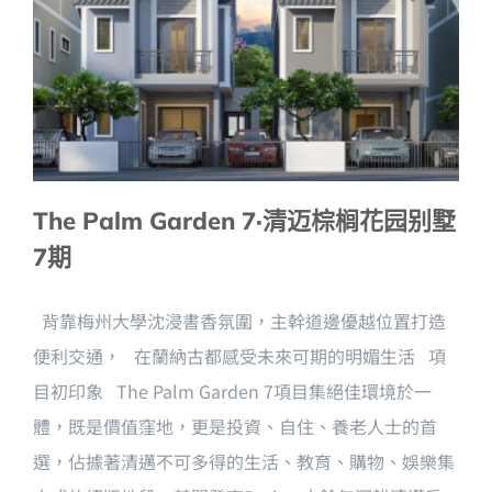
The Palm Garden 7·清迈棕榈花园别墅
7期
背靠梅州大學沈浸書香氛圍，主幹道邊優越位置打造
便利交通， 在蘭納古都感受未來可期的明媚生活 項
目初印象 The Palm Garden 7項目集絕佳環境於一
體，既是價值窪地，更是投資、自住、養老人士的首
選，佔據著清邁不可多得的生活、教育、購物、娛樂集