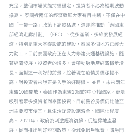
充足，整個市場就能持續穩定，投資者不必為短期波動
擔憂。 泰國近兩年的經濟發展大家有目共睹，不僅在中
國「一帶一路」政策下高歌猛進，還即將推動「泰國東
部經濟走廊計劃」（EEC）。從多產業、多維度發展經
濟，特別是重大基礎設施的建設，泰國多個地方已經大
力動工。目前泰國政府正在大力修建交通基礎設施，隨
著經濟發展，投資者的增多，會帶動房地產經濟穩步增
長。面對這一利好的前景，趁著現在疫情房價漲幅不
高，對投資者來說正是入手的好時機。 並且，未來兩年
東盟10國開放，泰國作為東盟10國的中心軸國家，更是
吸引著眾多投資者到泰國投資。目前曼谷房價仍比他亞
洲主要城市便宜，且生活配套設施齊全、國際化程度
高。 2021年，政府為刺激經濟復蘇，促進房地產發
展，從而推出利好短期政策，從減免過戶稅費，購房門