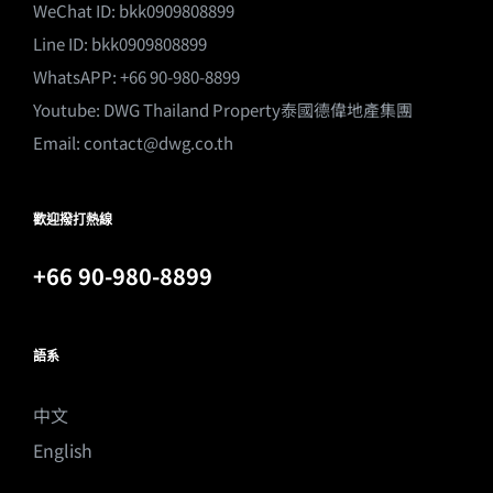
WeChat ID: bkk0909808899
Line ID: bkk0909808899
WhatsAPP: +66 90-980-8899
Youtube:
DWG Thailand Property泰國德偉地產集團
Email:
contact@dwg.co.th
歡迎撥打熱線
+66 90-980-8899
語系
中文
English