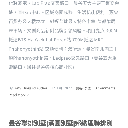
化轻豪宅。Lad Prao交叉路口，曼谷五大主要干道交会
处，直达市中心。区域商圈成熟，生活机能便利，顶尖
百货办公大楼林立。邻近全球最大特色市集-乍都乍周
末市场，文创商品新创品牌引领风骚。项目亮点 300M
抵达BTS Ha Yaek Lat Phrao站 700M抵达 MRT
Phahonyothin站 交通便利：双捷运、曼谷南北向主干
道Phahonyothin路、Ladprao交叉路口（曼谷五大重
要路口，通往曼谷各核心商业区)
By
DWG Thailand Author
|
17 3 月, 2022
|
曼谷
,
泰國
|
0 Comments
Read More
曼谷聯排別墅|溪園別墅|邦納區聯排別