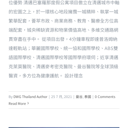
位優勢 清邁巴塞羅那度假公寓項目傲立在清邁城市中軸
的宏圖之上，於一環核心地段擁攬一城精粹、執掌一城
繁華配套，薈萃市政、商業商務、教育、醫療全方位高
端配套，城央稀缺資源和物業價值高地、多維交通路網
貫穿盡在手中。 從項目出發，4分鐘車程即達普洛姆納
達輕軌站；華麗國際學校、統一協和國際學校、ABS雙
語國際學校、清邁國際學校等國際學府環伺；近享清邁
克萊莫醫院、清邁麥考密克醫院、曼谷醫院等全球頂級
醫資，多方位為健康護航。 設計理念
By
DWG Thailand Author
|
25 7 月, 2021
|
曼谷
,
泰國
|
0 Comments
Read More