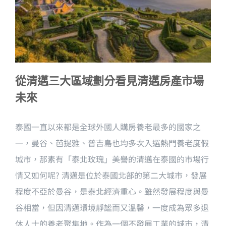
從清邁三大區域劃分看見清邁房產市場
未來
泰國一直以來都是全球外國人購房養老最多的國家之
一，曼谷、芭提雅、普吉島也均多次入選熱門養老度假
城市，那素有「泰北玫瑰」美譽的清邁在泰國的市場行
情又如何呢? 清邁是位於泰國北部的第二大城市，發展
程度不亞於曼谷，是泰北經濟重心。雖然發展程度與曼
谷相當，但因清邁環境靜謐而又溫馨，一度成為眾多退
休人士的養老聚集地。作為一個不發展工業的城市，清