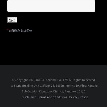
*
此記號為必填欄位
© Copyright 2020 DWG (Thailand) Co., Ltd. All Rights Reserved.
8 T-One Building Unit 1, Floor 28, Soi Sukhumvit 40, Phra Kanong
Sub-District, Klongtoey District, Bangkok 10110
Disclaimer
|
Terms And Conditions
|
Privacy Policy