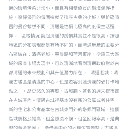
邁的環境污染非常小，而且有相當優質的環境保護措
施，寧靜優雅的氛圍造就了這座古典的小城。與忙碌喧
囂的曼谷截然不同，清邁是性價比極高的度假生活選
擇。 區域情況 說起清邁的房價其實並不是很高，按照
地區的分布表現都是有所不同的。而清邁房產的主要分
布區域在：清邁老城、寧曼路和萍河東岸，從這三大區
域的房產市場表現中，可以清晰地看到清邁政府對於古
都清邁的未來規劃和其升值潛力所在。 清邁老城：清
邁古城區是清邁的中心，也是遊客到達清邁的必打卡地
點之一。歷史悠久的寺廟、古城牆、著名的週末夜市都
在古城區內。清邁古城裡基本沒有新的公寓或者住宅，
新的住宅和公寓基本在古城東門外的塔佩門區域，這個
區域價格漲幅高、租金照漲不誤、租金回報率高，是典
型的黃金商圈。 憑借著中心的地理位置優勢，古城區