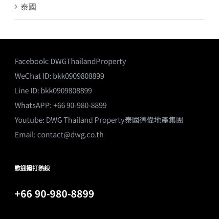
泰國
Facebook:
DWGThailandProperty
WeChat ID: bkk0909808899
Line ID: bkk0909808899
WhatsAPP: +66 90-980-8899
Youtube:
DWG Thailand Property泰國德偉地產集團
Email:
contact@dwg.co.th
歡迎撥打熱線
+66 90-980-8899