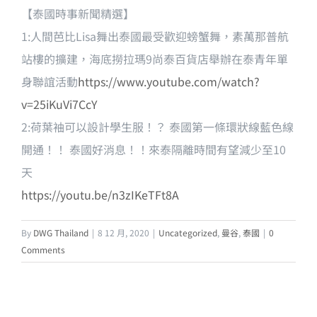
【泰國時事新聞精選】
1:人間芭比Lisa舞出泰國最受歡迎螃蟹舞，素萬那普航
站樓的擴建，海底撈拉瑪9尚泰百貨店舉辦在泰青年單
身聯誼活動
https://www.youtube.com/watch?
v=25iKuVi7CcY
2:荷葉袖可以設計學生服！？ 泰國第一條環狀線藍色線
開通！！ 泰國好消息！！來泰隔離時間有望減少至10
天
https://youtu.be/n3zIKeTFt8A
By
DWG Thailand
|
8 12 月, 2020
|
Uncategorized
,
曼谷
,
泰國
|
0
Comments