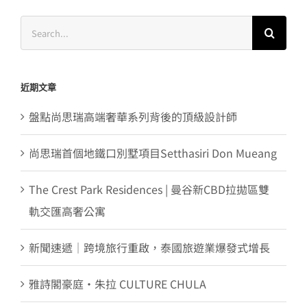
Search
for:
近期文章
盤點尚思瑞高端奢華系列背後的頂級設計師
尚思瑞首個地鐵口別墅項目Setthasiri Don Mueang
The Crest Park Residences | 曼谷新CBD拉拋區雙
軌交匯高奢公寓
新聞速遞｜跨境旅行重啟，泰國旅遊業爆發式增長
雅詩閣豪庭・朱拉 CULTURE CHULA