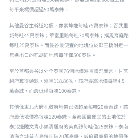
每平米標價超過50萬泰銖。
其他曼谷主幹道地價，像素坤逸每哇75萬泰銖；吞武里
城每哇45萬泰銖；華富里路每哇30萬泰銖；撲鳳育庭路
每哇25萬泰銖。而曼谷最便宜的地塊位於鄭王橋附近一
無進出口的死胡同地塊每哇僅500泰銖。
至於首都曼谷以外全泰國76個地價漲幅情況而言，甘烹
碧府奪得頭魁，漲幅118.86%，該府最高地價每哇4.5
萬泰銖，而最低僅每哇100泰銖。
其他像東北大府孔敬府地價已漲超至每哇20萬泰銖，該
府最低地價為每哇120泰銖。全泰國最便宜的土地位於
泰北邊陲文青小鎮清邁府的美真縣每哇僅25泰銖。泰南
濱海之城普吉島每哇破20萬泰銖，該府最廉價的地價僅