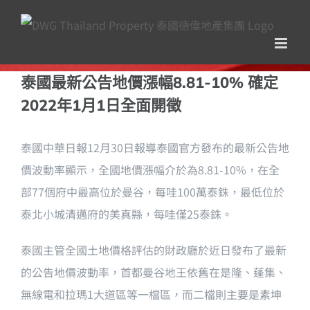
Skip
to
content
泰國最新公告地價漲幅8.81-10% 確定
2022年1月1日全面開徵
泰國中華日報12月30日報導泰國官方發布的最新公告地
價波動率顯示，全國地價漲幅介於為8.81-10%，在全
部77個府中最高位於曼谷，每哇100萬泰銖，最低位於
泰北小城清邁府的美真縣，每哇僅25泰銖。
泰國主管全國土地價格評估的財政廳於近日發布了最新
的公告地價波動率，首都曼谷地王依舊在是隆、蓬集、
無線電和拉瑪1大道區等一檔區，而二檔則主要是素坤