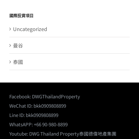
國際投資項目
Uncategorized
曼谷
泰國
Facebook:
DWGThailandProperty
WeChat ID: bkk0909808899
Line ID: bkk0909808899
WhatsAPP: +66 90-980-8899
Youtube:
DWG Thailand Property泰國德偉地產集團