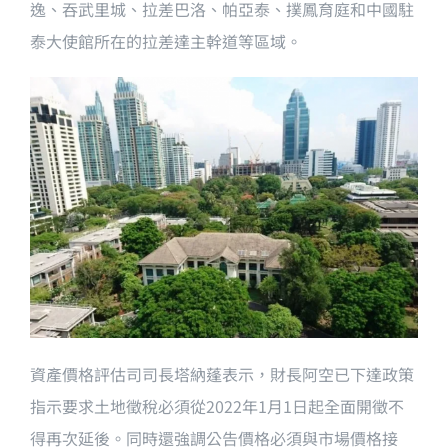
逸、吞武里城、拉差巴洛、帕亞泰、撲鳳育庭和中國駐
泰大使館所在的拉差達主幹道等區域。
資產價格評估司司長塔納蓬表示，財長阿空已下達政策
指示要求土地徵稅必須從2022年1月1日起全面開徵不
得再次延後。同時還強調公告價格必須與市場價格接