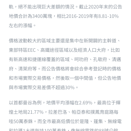
軌，絕不能出現巨大差額的情況。截止2020年末的公告
地價合計為3400萬塊，相比2016-2019年有8.81-10%
左右的漲幅。
價格波動較大的區域主要還是集中在新開闢的主幹道、
東部特區EEC、高鐵途徑區域以及經濟人口大府，比如
有新高速和捷運線覆蓋的區域、呵叻府、孔敬府、清邁
府、清萊府等。而公告價格將會綜合參考登記時的價格
和市場實際交易價格，然後取一個中間值，但公告地價
與市場實際交易差價不超過30%。
以首都曼谷為例，地價平均漲幅在2.69%，最高位于輝
煌土地局21.77%，拉差巴洛、帕亞泰和撲鳳育庭路每
哇50萬泰銖。而全市最高低價位於是隆、蓬集、無線電
和拉瑪1大道每哇100萬泰銖，像無線電路的88號公館