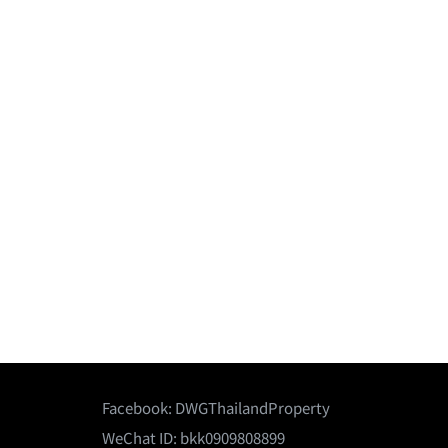
Facebook:
DWGThailandProperty
WeChat ID: bkk0909808899