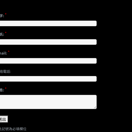
*
字:
*
氏:
*
ail:
絡電話:
*
息:
此記號為必填欄位