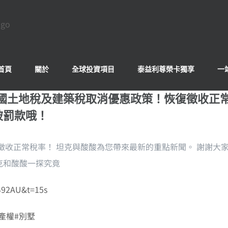
首頁
關於
全球投資項目
泰益利尊榮卡獨享
一
泰國土地稅及建築稅取消優惠政策！恢復徵收正
被罰款哦！
徵收正常稅率！ 坦克與酸酸為您帶來最新的重點新聞。 謝謝大
克和酸酸一探究竟
B92AU&t=15s
產權
#別墅