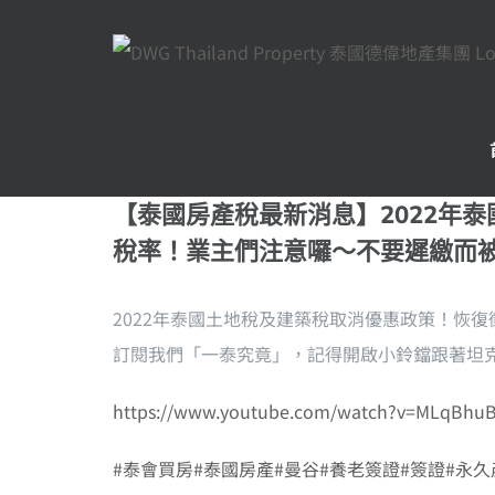
Skip
to
content
【泰國房產稅最新消息】2022年
稅率！業主們注意囉～不要遲繳而
2022年泰國土地稅及建築稅取消優惠政策！恢復
訂閱我們「一泰究竟」，記得開啟小鈴鐺跟著坦
https://www.youtube.com/watch?v=MLqBhu
#泰會買房
#泰國房產
#曼谷
#養老簽證
#簽證
#永久