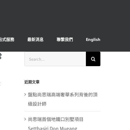
站式服務
最新消息
聯繫我們
English
常
Search
for:
近期文章
家
盤點尚思瑞高端奢華系列背後的頂
級設計師
尚思瑞首個地鐵口別墅項目
Setthasiri Don Mueang