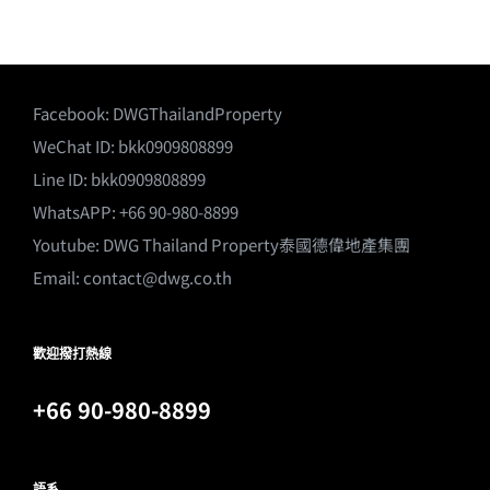
Facebook:
DWGThailandProperty
WeChat ID: bkk0909808899
Line ID: bkk0909808899
WhatsAPP: +66 90-980-8899
Youtube:
DWG Thailand Property泰國德偉地產集團
Email:
contact@dwg.co.th
歡迎撥打熱線
+66 90-980-8899
語系