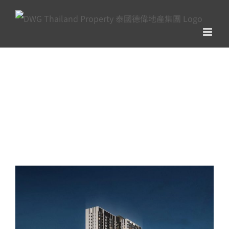
Skip
to
content
全球投資項目
View
Larger
Image