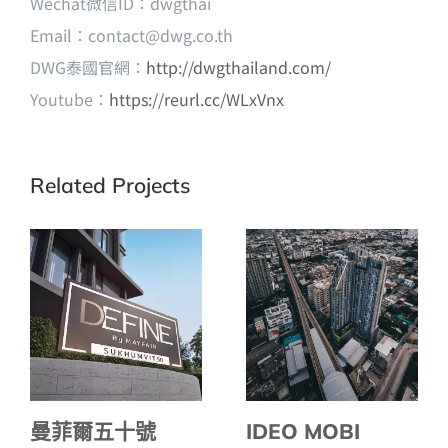
Wechat微信ID：dwgthai
Email：
contact@dwg.co.th
DWG泰國官網：
http://dwgthailand.com/
Youtube：
https://reurl.cc/WLxVnx
Related Projects
曼菲爾五十號
IDEO MOBI