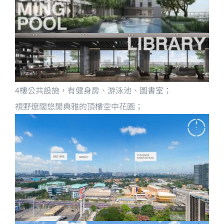
4樓公共設施，有健身房、游泳池、圖書室；
視野遼闊悠閒典雅的頂樓空中花園；