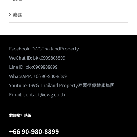
泰國
Facebook:
DWGThailandProperty
WeChat ID: bkk0909808899
Line ID: bkk0909808899
WhatsAPP: +66 90-980-8899
Youtube:
DWG Thailand Property泰國德偉地產集團
Email:
contact@dwg.co.th
歡迎撥打熱線
+66 90-980-8899