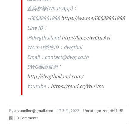
查詢熱線(WhatsApp)：
+66638861888
https://wa.me/66638861888
Line ID：
@dwgthailand
http://lin.ee/wCbaAvi
Wechat微信ID：dwgthai
Email：
contact@dwg.co.th
DWG泰國官網：
http://dwgthailand.com/
Youtube：
https://reurl.cc/WLxVnx
By
atzuonline@gmail.com
|
17 3 月, 2022
|
Uncategorized
,
曼谷
,
泰
國
|
0 Comments