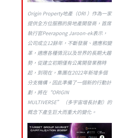
Origin Property地產（ORI ）作為一家
提供全方位服務的房地產開發商，首席
執行官Peerapong Jaroon-ek表示，
公司成立12餘年，不斷發展、適應和變
革，適應各種情況以及世界的長期大趨
勢，從建立初期僅有公寓開發業務時
起，到現在，集團在2022年新增多個
分支機構，因此準備了一個新的行動計
劃，將在“ORIGIN
MULTIVERSE” （多宇宙增長計劃）的
概念下產生巨大而重大的變化。