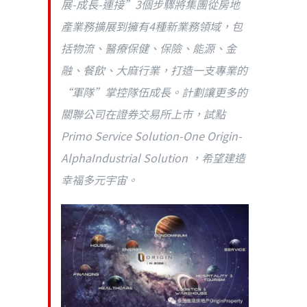
展-成長-連接”3個步驟將集團從房地
產業務擴展到擁有4種新業務領域，包
括物流、醫療保健、保險、能源、金
融、餐飲、大麻行業，打造一支專業的
“軍隊”掌控隊伍成長。計劃讓更多的
關聯公司在證券交易所上市，試點
Primo Service Solution-One Origin-
AlphaIndustrial Solution ，希望建造
幸福多元宇宙。