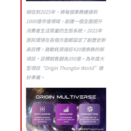
相信到2025年，將每個業務連接到
1000億市值領域，創建一個全面提升
消費者生活質量的生態系統。2022年
居民環境在各個方面都設定了創歷史新
高目標，啟動耗資接近420億泰銖的新
項目，目標銷售額為350億，為年度大
型項目“Origin Thonglor World”做
好準備。