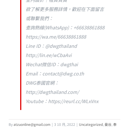
欲了解更多服務詳情，歡迎在下面留言
或聯繫我們：
查詢熱線(WhatsApp)：+66638861888
https://wa.me/66638861888
Line ID：@dwgthailand
http://lin.ee/wCbaAvi
Wechat微信ID：dwgthai
Email：
contact@dwg.co.th
DWG泰國官網：
http://dwgthailand.com/
Youtube：https://reurl.cc/WLxVnx
By
atzuonline@gmail.com
|
3 10 月, 2022
|
Uncategorized
,
曼谷
,
泰