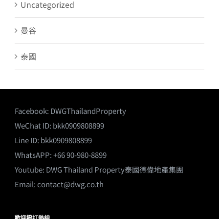
Uncategorized
曼谷
泰國
Facebook:
DWGThailandProperty
WeChat ID: bkk0909808899
Line ID: bkk0909808899
WhatsAPP: +66 90-980-8899
Youtube:
DWG Thailand Property泰國德偉地產集團
Email:
contact@dwg.co.th
歡迎撥打熱線