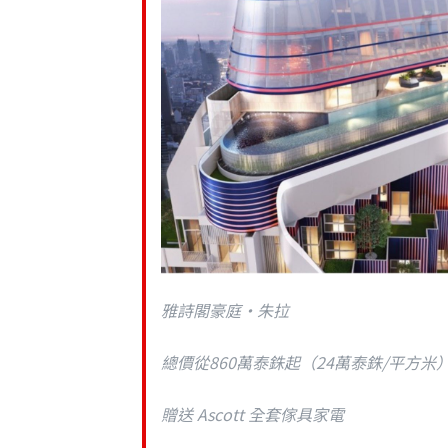
雅詩閣豪庭•朱拉
總價從860萬泰銖起（24萬泰銖/平方米
贈送 Ascott 全套傢具家電