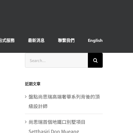
站式服務
最新消息
聯繫我們
English
Search
for:
近期文章
盤點尚思瑞高端奢華系列背後的頂
級設計師
尚思瑞首個地鐵口別墅項目
Setthasiri Don Mueang