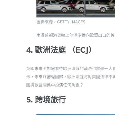
圖像來源，
GETTY IMAGES
南漢普頓港貨輪上停滿凖備向歐盟出口的英
4. 歐洲法庭 （ECJ）
英國未來將如何看待歐洲法庭的裁決也將是一大
示，未來終審權回歸，歐洲法庭將對英國法律不
國與歐盟關係中扮演任何角色？
5. 跨境旅行