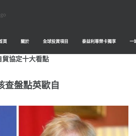
首頁
關於
全球投資項目
泰益利尊榮卡獨享
一
自貿協定十大看點
核查盤點英歐自