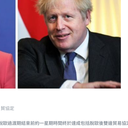
自貿協定
在脫歐過渡期結束前約一星期時間終於達成包括脫歐後雙邊貿易協