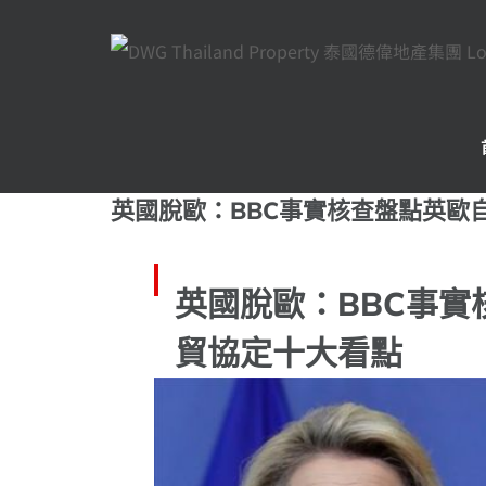
Skip
to
content
英國脫歐：BBC事實核查盤點英歐
英國脫歐：BBC事實
貿協定十大看點