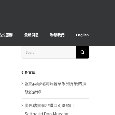
站式服務
最新消息
聯繫我們
English
Search
for:
近期文章
盤點尚思瑞高端奢華系列背後的頂
級設計師
尚思瑞首個地鐵口別墅項目
Setthasiri Don Mueang