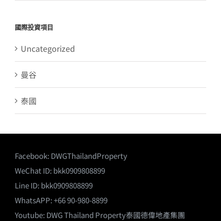
國際投資項目
Uncategorized
曼谷
泰國
Facebook:
DWGThailandProperty
WeChat ID: bkk0909808899
Line ID: bkk0909808899
WhatsAPP: +66 90-980-8899
Youtube:
DWG Thailand Property泰國德偉地產集團