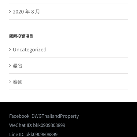
2020 年 8 月
國際投資項目
Uncategorized
曼谷
泰國
Facebook:
DWGThailandProperty
WeChat ID: bkk0909808899
Line ID: bkk0909808899