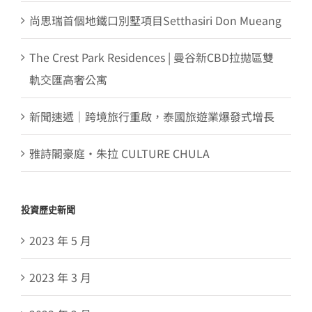
尚思瑞首個地鐵口別墅項目Setthasiri Don Mueang
The Crest Park Residences | 曼谷新CBD拉拋區雙
軌交匯高奢公寓
新聞速遞｜跨境旅行重啟，泰國旅遊業爆發式增長
雅詩閣豪庭・朱拉 CULTURE CHULA
投資歷史新聞
2023 年 5 月
2023 年 3 月