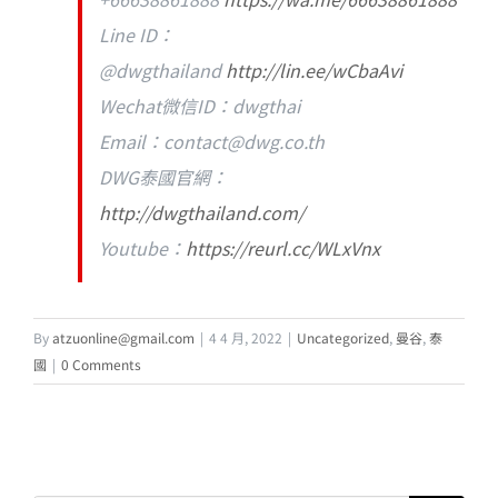
Line ID：
@dwgthailand
http://lin.ee/wCbaAvi
Wechat微信ID：dwgthai
Email：
contact@dwg.co.th
DWG泰國官網：
http://dwgthailand.com/
Youtube：
https://reurl.cc/WLxVnx
By
atzuonline@gmail.com
|
4 4 月, 2022
|
Uncategorized
,
曼谷
,
泰
國
|
0 Comments