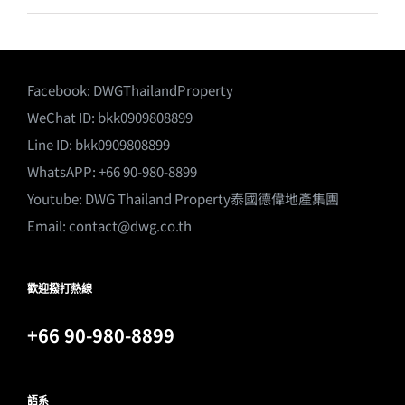
Facebook:
DWGThailandProperty
WeChat ID: bkk0909808899
Line ID: bkk0909808899
WhatsAPP: +66 90-980-8899
Youtube:
DWG Thailand Property泰國德偉地產集團
Email:
contact@dwg.co.th
歡迎撥打熱線
+66 90-980-8899
語系