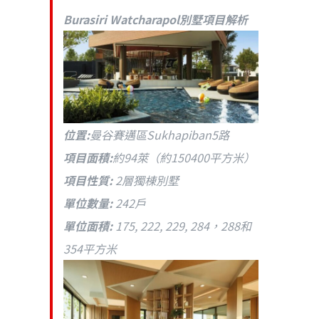
Burasiri Watcharapol別墅項目解析
位置:
曼谷賽邁區Sukhapiban5路
項目面積:
約94萊（約150400平方米）
項目性質:
2層獨棟別墅
單位數量:
242戶
單位面積:
175, 222, 229, 284，288和
354平方米