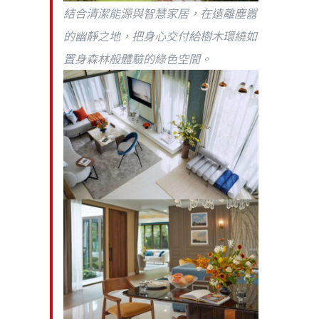
結合清潔能源與智慧家居，在遠離塵囂
的幽靜之地，把身心交付給樹木環繞如
置身森林般體驗的綠色空間。