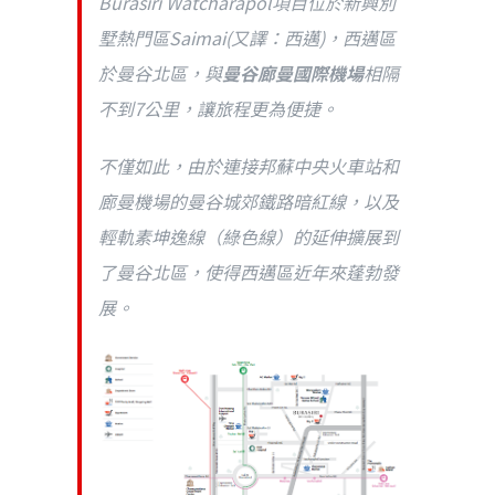
Burasiri Watcharapol項目位於新興別
墅熱門區Saimai(又譯：西邁)，西邁區
於曼谷北區，與
曼谷廊曼國際機場
相隔
不到7公里，讓旅程更為便捷。
不僅如此，由於連接邦蘇中央火車站和
廊曼機場的曼谷城郊鐵路暗紅線，以及
輕軌素坤逸線（綠色線）的延伸擴展到
了曼谷北區，使得西邁區近年來蓬勃發
展。