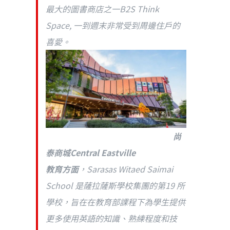
最大的圖書商店之一B2S Think
Space, 一到週末非常受到周邊住戶的
喜愛。
尚
泰商城Central Eastville
教育方面
，Sarasas Witaed Saimai
School 是薩拉薩斯學校集團的第19 所
學校，旨在在教育部課程下為學生提供
更多使用英語的知識、熟練程度和技