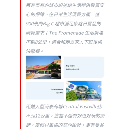
應有盡有的城市設施給生活提供豐富安
心的保障。在日常生活消費方面，僅
900米的Big C 超市滿足家庭日需品的
購買需求；The Promenade 生活廣場
不到8公里，適合和朋友家人下班後愉
快聚餐。
距離大型尚泰商城Central Eastville店
不到12公里，這裡不僅有好逛好玩的商
舖，度假村風格的室內設計，更有曼谷