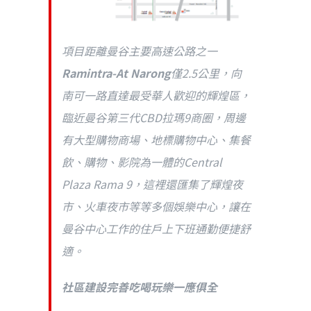
項目距離曼谷主要高速公路之一
Ramintra-At Narong
僅2.5公里，向
南可一路直達最受華人歡迎的輝煌區，
臨近曼谷第三代CBD拉瑪9商圈，周邊
有大型購物商場、地標購物中心、集餐
飲、購物、影院為一體的Central
Plaza Rama 9，這裡還匯集了輝煌夜
市、火車夜市等等多個娛樂中心，讓在
曼谷中心工作的住戶上下班通勤便捷舒
適。
社區建設完善吃喝玩樂一應俱全