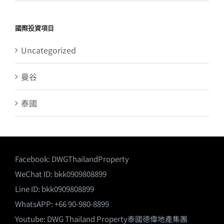
國際投資項目
Uncategorized
曼谷
泰國
Facebook:
DWGThailandProperty
WeChat ID: bkk0909808899
Line ID: bkk0909808899
WhatsAPP: +66 90-980-8899
Youtube:
DWG Thailand Property泰國德偉地產集團